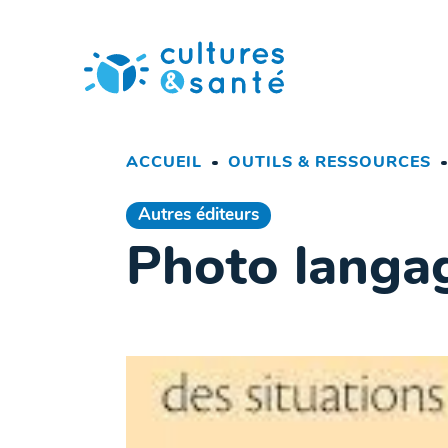
Passer
au
contenu
ACCUEIL
OUTILS & RESSOURCES
Autres éditeurs
Photo langag