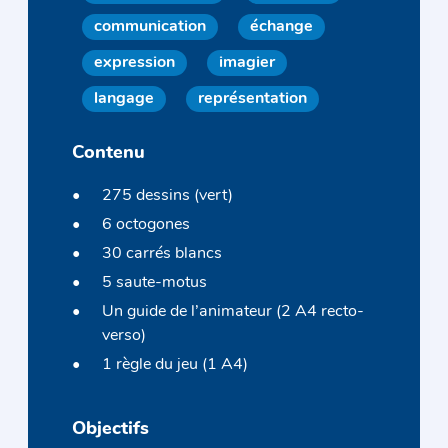
communication
échange
expression
imagier
langage
représentation
Contenu
275 dessins (vert)
6 octogones
30 carrés blancs
5 saute-motus
Un guide de l’animateur (2 A4 recto-
verso)
1 règle du jeu (1 A4)
Objectifs