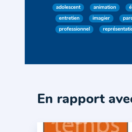
adolescent
animation
é
entretien
imagier
par
professionnel
représentati
En rapport ave