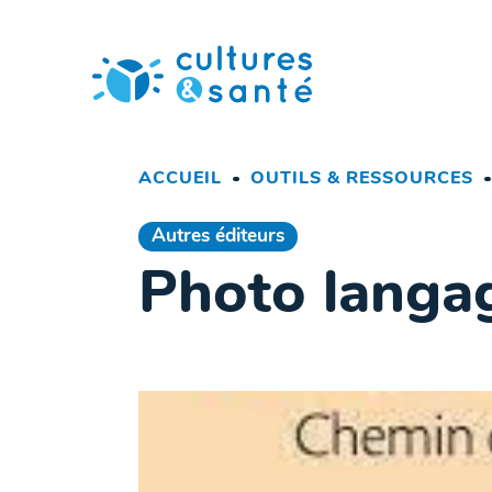
Passer
au
contenu
ACCUEIL
OUTILS & RESSOURCES
Autres éditeurs
Photo langa