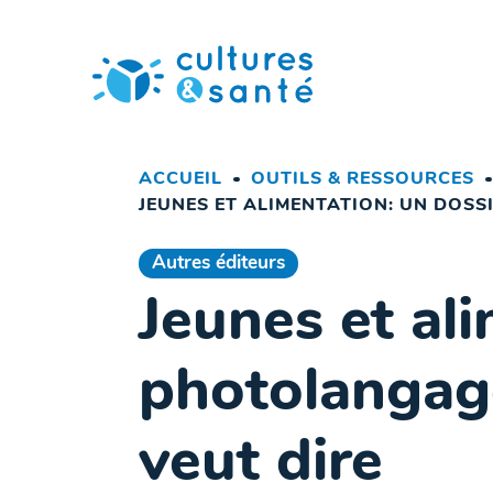
Passer
au
contenu
ACCUEIL
OUTILS & RESSOURCES
JEUNES ET ALIMENTATION: UN DOS
Autres éditeurs
Jeunes et al
photolangag
veut dire