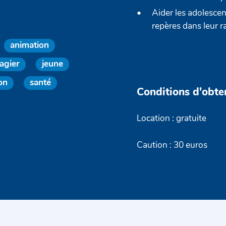
Aider les adolescen
repères dans leur r
animation
agier
jeune
on
santé
Conditions d'obte
Location : gratuite
Caution : 30 euros