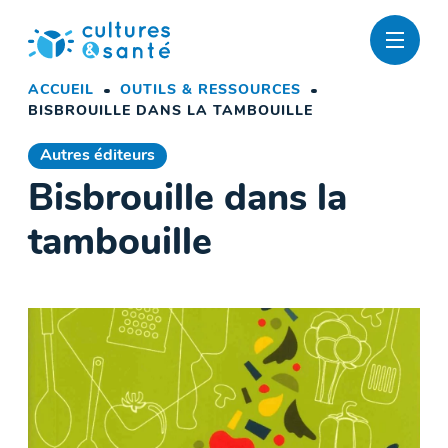
Passer
au
contenu
ACCUEIL
OUTILS & RESSOURCES
BISBROUILLE DANS LA TAMBOUILLE
Autres éditeurs
Bisbrouille dans la
tambouille