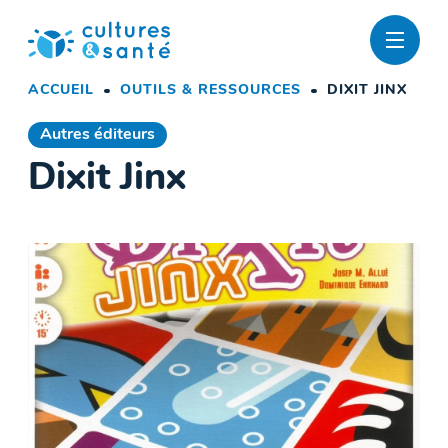
Passer
au
contenu
ACCUEIL
OUTILS & RESSOURCES
DIXIT JINX
Autres éditeurs
Dixit Jinx