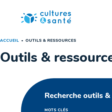
Passer
au
contenu
ACCUEIL
OUTILS & RESSOURCES
Outils & ressourc
Recherche outils &
MOTS CLÉS