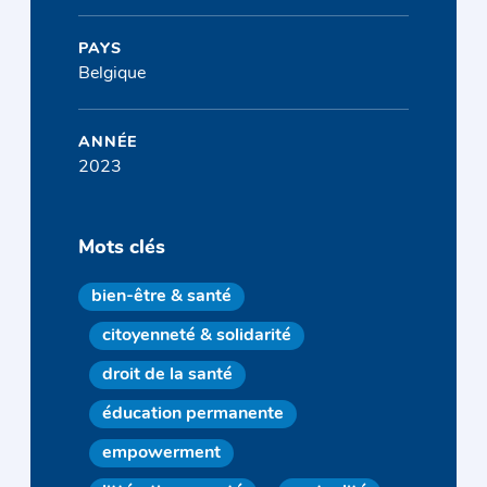
PAYS
Belgique
ANNÉE
2023
Mots clés
bien-être & santé
citoyenneté & solidarité
droit de la santé
éducation permanente
empowerment