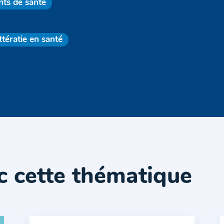
nts de santé
ittératie en santé
c cette thématique