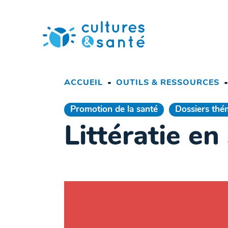
Passer
au
contenu
ACCUEIL
OUTILS & RESSOURCES
Promotion de la santé
Dossiers thé
Littératie en