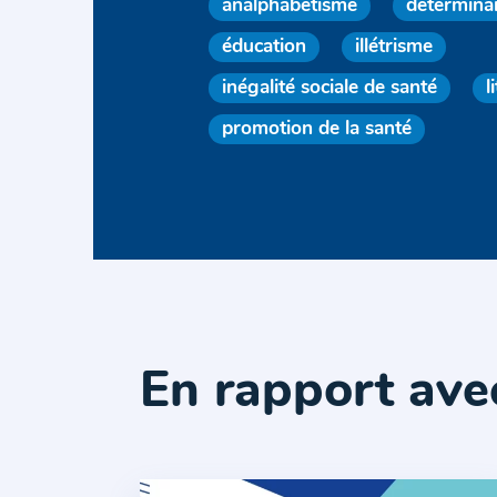
analphabétisme
détermina
éducation
illétrisme
inégalité sociale de santé
l
promotion de la santé
En rapport ave