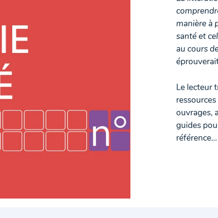
comprendre,
manière à p
santé et ce
au cours de
éprouverait 
Le lecteur 
ressources 
ouvrages, ar
guides pour
référence…