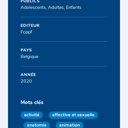
PUBLICS
Adolescents, Adultes, Enfants
EDITEUR
Fcppf
PAYS
Belgique
ANNÉE
2020
Mots clés
activité
affective et sexuelle
anatomie
animation