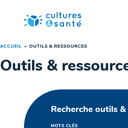
Passer
au
contenu
ACCUEIL
OUTILS & RESSOURCES
Outils & ressourc
Recherche outils &
MOTS CLÉS