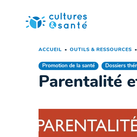
Passer
au
contenu
ACCUEIL
OUTILS & RESSOURCES
Promotion de la santé
Dossiers thé
Parentalité e