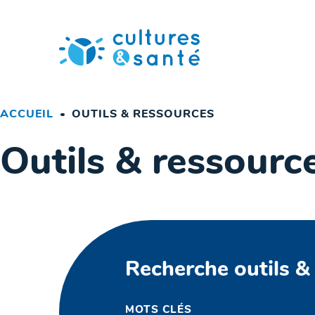
Passer
au
contenu
ACCUEIL
OUTILS & RESSOURCES
Outils & ressourc
Recherche outils &
MOTS CLÉS