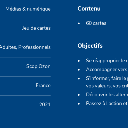
Contenu
Médias & numérique
60 cartes
Jeu de cartes
Objectifs
Adultes, Professionnels
Se réapproprier le
Scop Ozon
Accompagner vers 
S’informer, faire le
France
vos valeurs, vos cri
Découvrir les alte
Passez à l’action e
2021