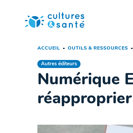
Passer
au
contenu
ACCUEIL
OUTILS & RESSOURCES
Autres éditeurs
Numérique Et
réapproprier