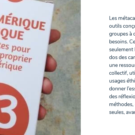
Les métaca
outils conç
groupes à c
besoins. C
seulement l
dos des car
une ressour
collectif, u
usages éthi
donner l’e
des réflexi
méthodes, c
seules, av