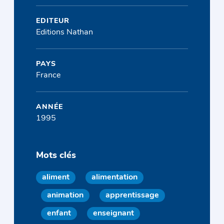
EDITEUR
Editions Nathan
PAYS
France
ANNÉE
1995
Mots clés
aliment
alimentation
animation
apprentissage
enfant
enseignant