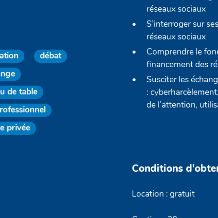
réseaux sociaux
S’interroger sur se
réseaux sociaux
Comprendre le fon
ation
débat
financement des ré
ange
Susciter les échan
eu de table
: cyberharcèlement
de l’attention, uti
rofessionnel
ie privée
Conditions d'obte
Location : gratuit