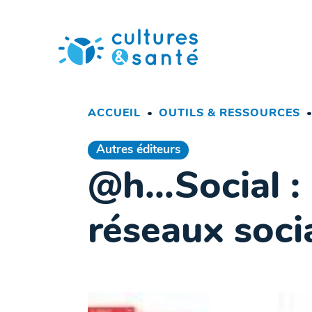
Passer
au
contenu
ACCUEIL
OUTILS & RESSOURCES
Autres éditeurs
@h…Social : 
réseaux soci