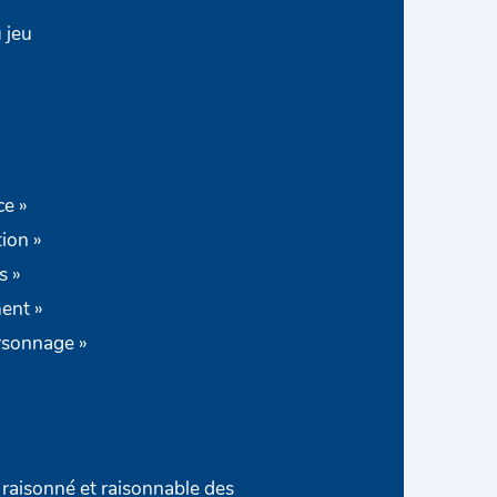
 jeu
ce »
ion »
s »
ent »
ersonnage »
 raisonné et raisonnable des