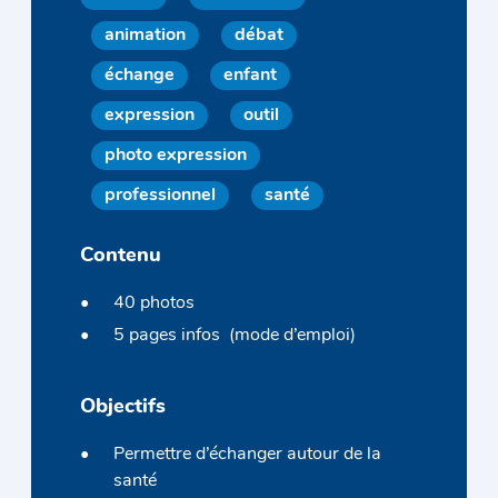
animation
débat
échange
enfant
expression
outil
photo expression
professionnel
santé
Contenu
40 photos
5 pages infos (mode d’emploi)
Objectifs
Permettre d’échanger autour de la
santé