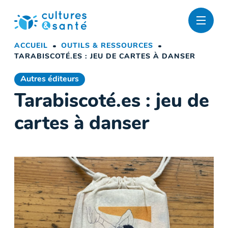
Passer
au
contenu
ACCUEIL
OUTILS & RESSOURCES
TARABISCOTÉ.ES : JEU DE CARTES À DANSER
Autres éditeurs
Tarabiscoté.es : jeu de
cartes à danser