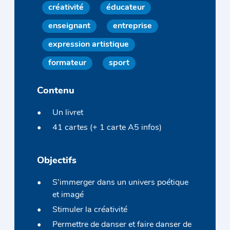
créativité
éducateur
enseignant
entreprise
expression artistique
formateur
sport
Contenu
Un livret
41 cartes (+ 1 carte A5 infos)
Objectifs
S’immerger dans un univers poétique
et imagé
Stimuler la créativité
Permettre de danser et faire danser de