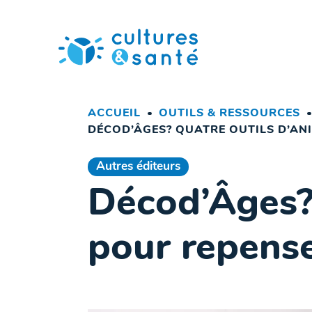
Passer
au
contenu
ACCUEIL
OUTILS & RESSOURCES
DÉCOD’ÂGES? QUATRE OUTILS D’AN
Autres éditeurs
Décod’Âges? 
pour repenser