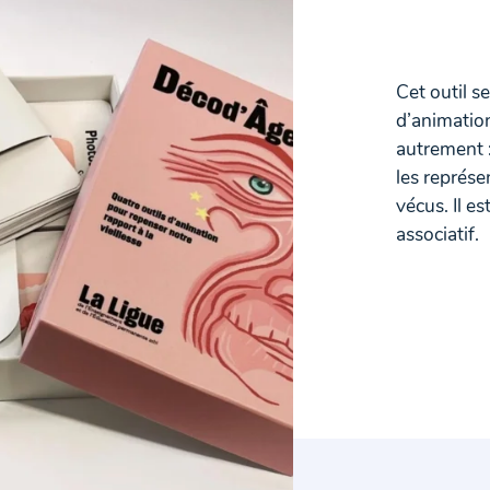
Cet outil 
d’animation
autrement :
les représe
vécus. Il e
associatif.