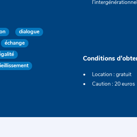
l’intergénérationne
ion
dialogue
échange
égalité
Conditions d'obte
ieillissement
Location : gratuit
Caution : 20 euros