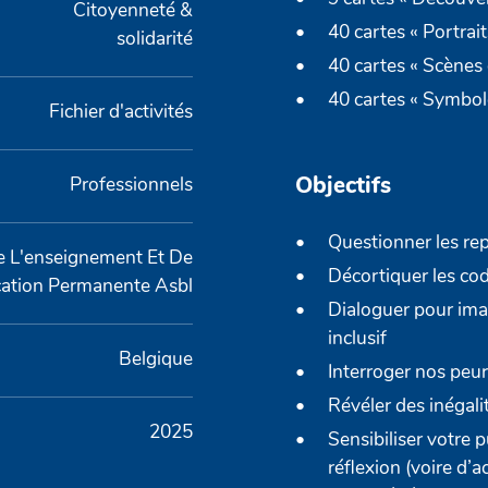
Citoyenneté &
40 cartes « Portraits
solidarité
40 cartes « Scènes 
40 cartes « Symbol
Fichier d'activités
Objectifs
Professionnels
Questionner les re
e L'enseignement Et De
Décortiquer les cod
cation Permanente Asbl
Dialoguer pour im
inclusif
Belgique
Interroger nos peu
Révéler des inégali
2025
Sensibiliser votre 
réflexion (voire d’a