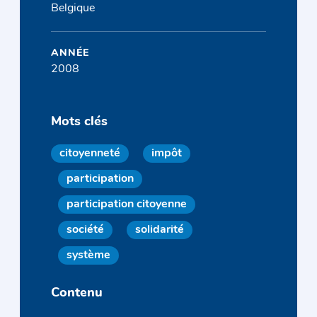
Belgique
ANNÉE
2008
Mots clés
citoyenneté
impôt
participation
participation citoyenne
société
solidarité
système
Contenu