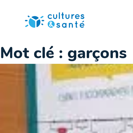
Passer
au
contenu
Mot clé :
garçons