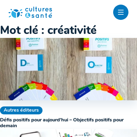
Passer
au
contenu
Mot clé :
créativité
Autres éditeurs
Défis positifs pour aujourd’hui – Objectifs positifs pour
demain