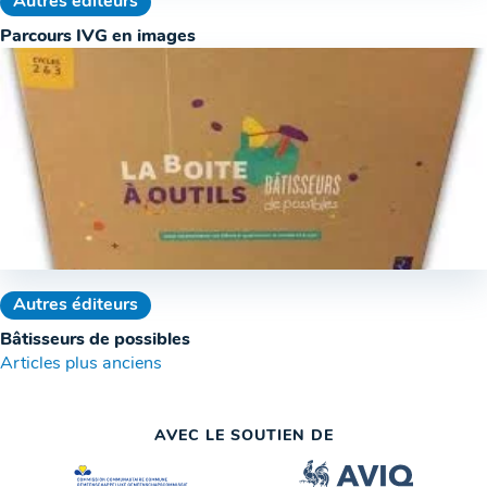
Autres éditeurs
Parcours IVG en images
Autres éditeurs
Bâtisseurs de possibles
Navigation
Articles plus anciens
des
AVEC LE SOUTIEN DE
articles