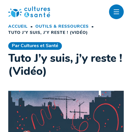
Passer
au
contenu
ACCUEIL
OUTILS & RESSOURCES
TUTO J’Y SUIS, J’Y RESTE ! (VIDÉO)
Par Cultures et Santé
Tuto J’y suis, j’y reste !
(Vidéo)