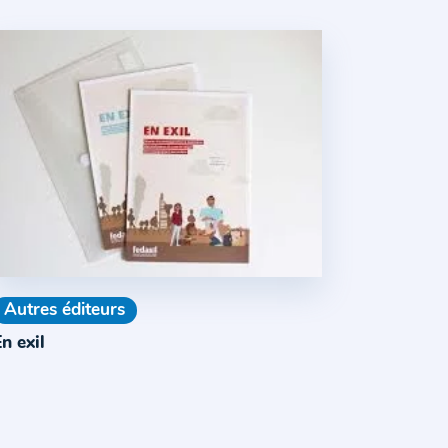
Autres éditeurs
n exil