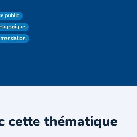
e public
édagogique
mandation
c cette thématique