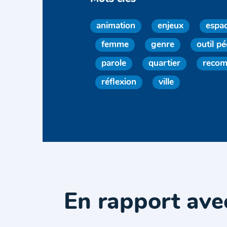
animation
enjeux
espac
femme
genre
outil p
parole
quartier
recom
réflexion
ville
En rapport ave