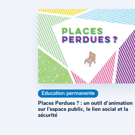
Education permanente
Places Perdues ? : un outil d’animation
sur l’espace public, le lien social et la
sécurité