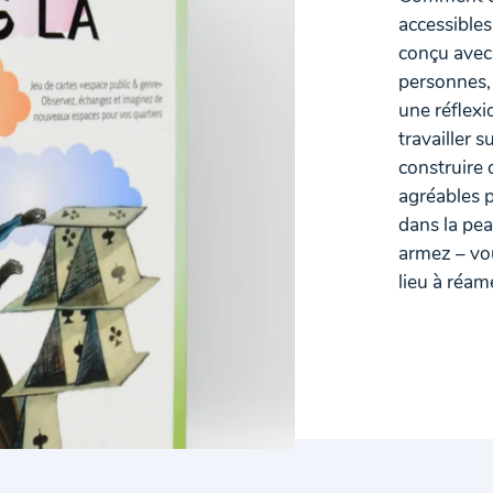
accessible
conçu avec 
personnes,
une réflexi
travailler 
construire 
agréables p
dans la pea
armez – vou
lieu à réam