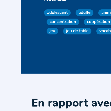
adolescent
adulte
anim
concentration
coopération
jeu
jeu de table
vocab
En rapport ave