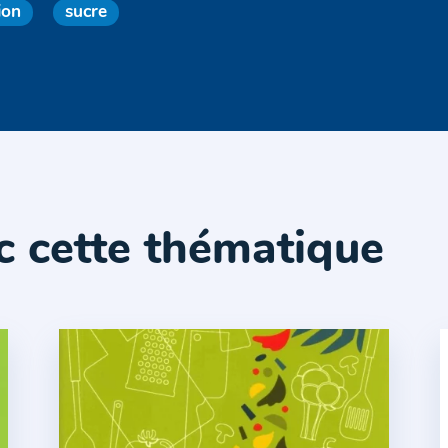
ion
sucre
c cette thématique