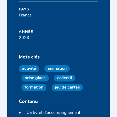
PAYS
France
ANNÉE
2023
Mots clés
activité
animation
brise glace
collectif
formation
jeu de cartes
Contenu
Un livret d’accompagnement