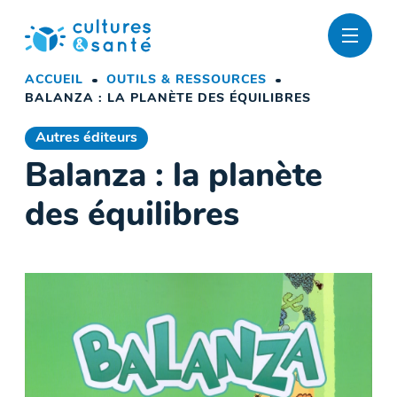
Passer
au
contenu
ACCUEIL
OUTILS & RESSOURCES
BALANZA : LA PLANÈTE DES ÉQUILIBRES
Autres éditeurs
Balanza : la planète
des équilibres