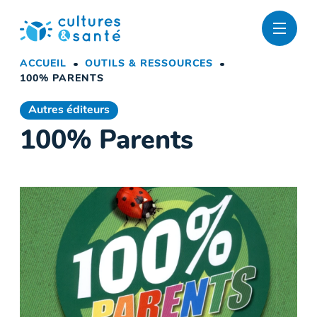
Passer
au
contenu
ACCUEIL
OUTILS & RESSOURCES
100% PARENTS
Autres éditeurs
100% Parents