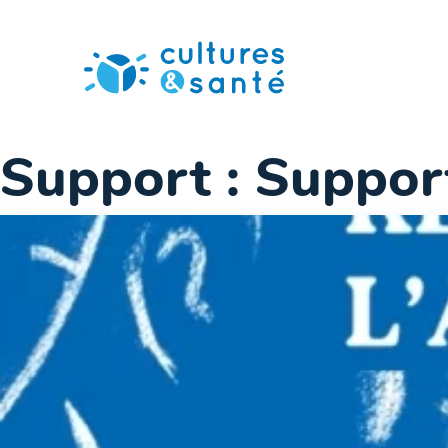
Passer
au
contenu
Support :
Suppor