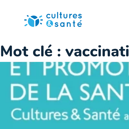
Passer
au
contenu
Mot clé :
vaccinat