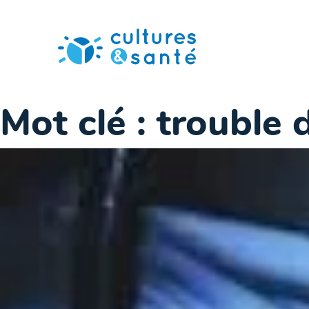
Passer
au
contenu
Mot clé :
trouble 