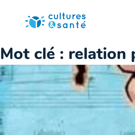
Passer
au
contenu
Mot clé :
relation