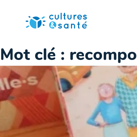
Passer
au
contenu
Mot clé :
recompo