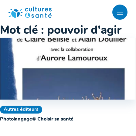
Passer
au
contenu
Mot clé :
pouvoir d'agir
Autres éditeurs
Photolangage® Choisir sa santé