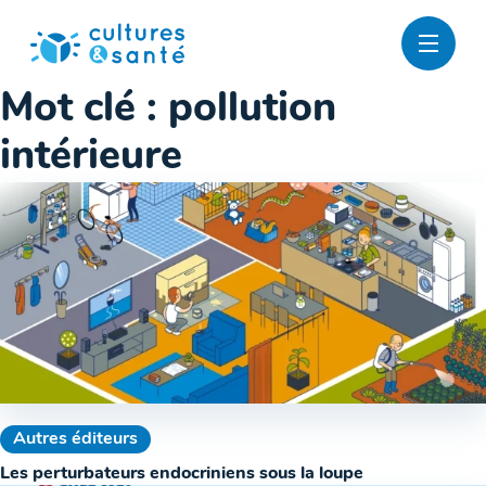
Passer
au
contenu
Mot clé :
pollution
intérieure
Autres éditeurs
Les perturbateurs endocriniens sous la loupe