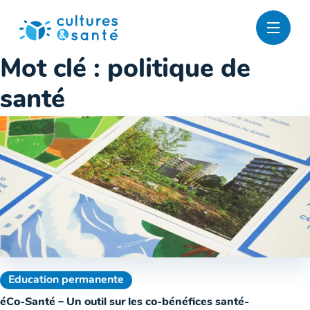
Passer
au
contenu
Mot clé :
politique de
santé
Education permanente
éCo-Santé – Un outil sur les co-bénéfices santé-