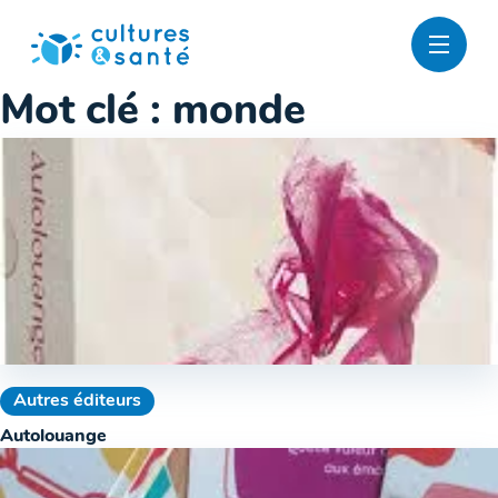
Passer
au
contenu
Mot clé :
monde
Autres éditeurs
Autolouange