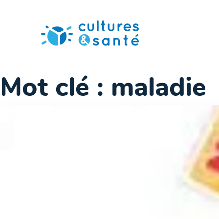
Passer
au
contenu
Mot clé :
maladie