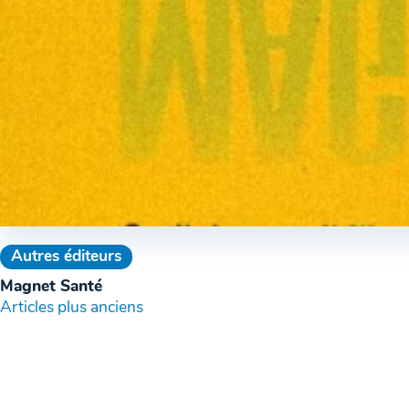
Autres éditeurs
Magnet Santé
Navigation
Articles plus anciens
des