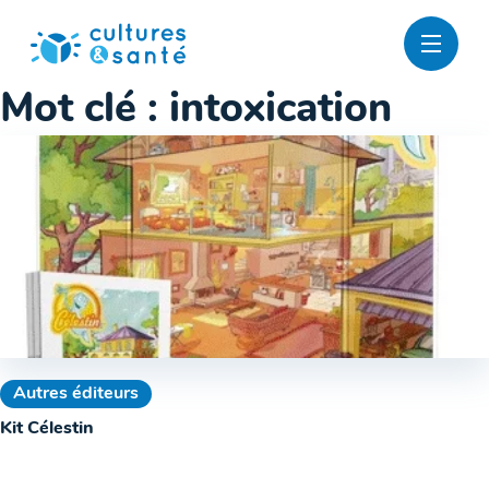
Passer
au
contenu
Mot clé :
intoxication
Autres éditeurs
Kit Célestin