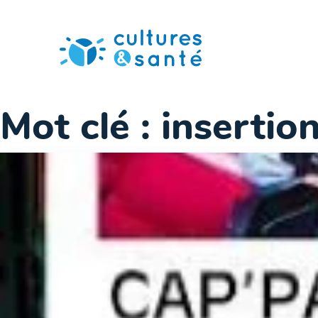
Passer
au
contenu
Mot clé :
insertio