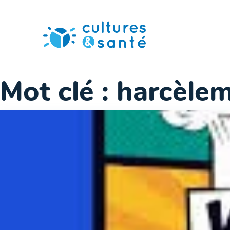
Passer
au
contenu
Mot clé :
harcèlem