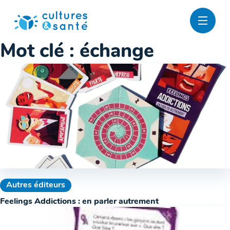
Passer
au
contenu
Mot clé :
échange
Autres éditeurs
Feelings Addictions : en parler autrement