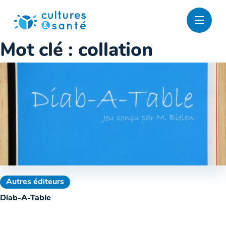
Passer
au
contenu
Mot clé :
collation
Autres éditeurs
Diab-A-Table