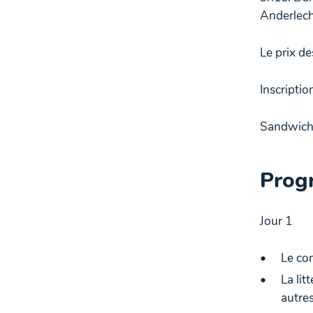
Anderlec
Le prix d
Inscriptio
Sandwich
Prog
Jour 1
Le con
La lit
autres