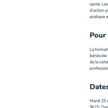
santé. Les
d’action p
pratique e
Pour 
La formati
bénévole i
de la cohé
profession
Dates
Mardi 25 
9h15. Dan