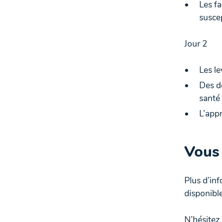
Les fa
suscep
Jour 2
Les le
Des dé
santé
L’appr
Vous 
Plus d’in
disponible
N’hésitez 