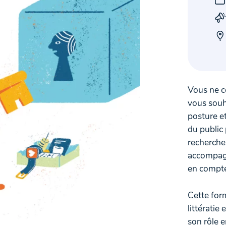
Vous ne co
vous souh
posture e
du public 
recherche 
accompagn
en compte
Cette for
littératie
son rôle e