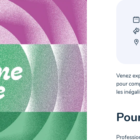
Venez exp
pour compr
les inégali
Pour
Professio