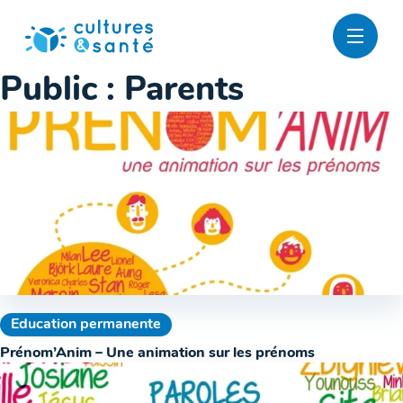
Passer
au
contenu
Public :
Parents
Education permanente
Prénom’Anim – Une animation sur les prénoms