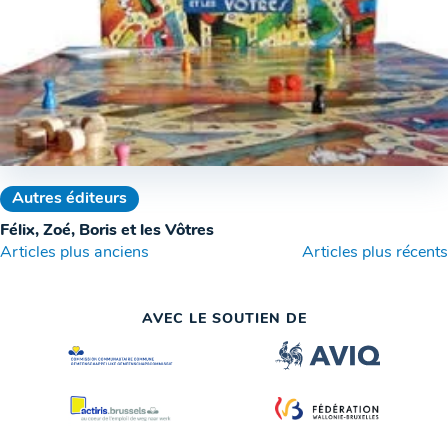
Autres éditeurs
Félix, Zoé, Boris et les Vôtres
Navigation
Articles plus anciens
Articles plus récents
des
AVEC LE SOUTIEN DE
articles