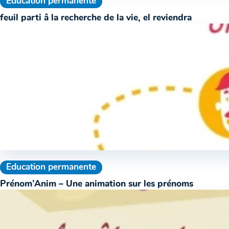
Education permanente
feuil parti â la recherche de la vie, el reviendra
Education permanente
Prénom’Anim – Une animation sur les prénoms