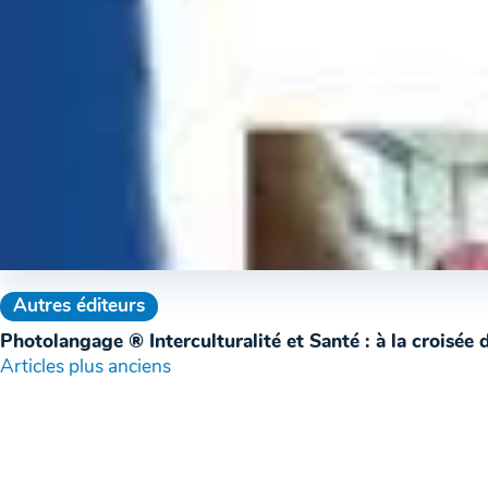
Autres éditeurs
Photolangage ® Interculturalité et Santé : à la croisée d
Navigation
Articles plus anciens
des