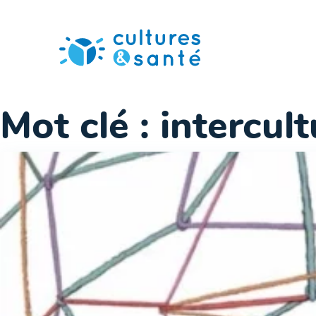
Passer
au
contenu
Mot clé :
intercult