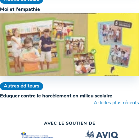
Moi et l’empathie
Autres éditeurs
Eduquer contre le harcèlement en milieu scolaire
Navigation
Articles plus récents
des
AVEC LE SOUTIEN DE
articles